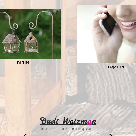
אודות
צרו קשר
Dudi W
a
izm
a
n
Smart rentals for any event