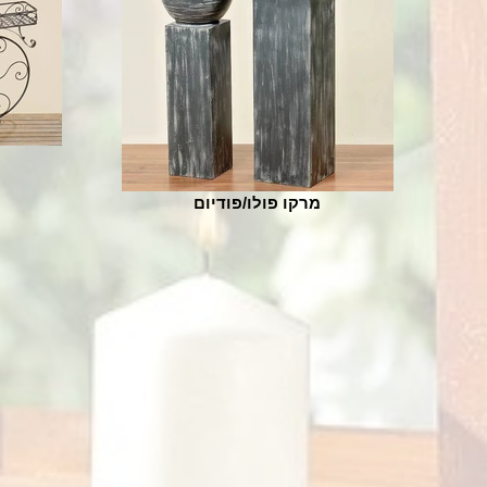
מרקו פולו/פודיום