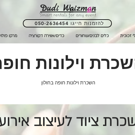
Dudi W
a
izm
a
n
Smart rentals for any event
050-2636454 להזמנות חייגו
י זכוכית
כלים לבנים/שחורים
כדים/אווירה דקורציה
מרקו פולו/
כרת וילונות חופה
השכרת וילונות חופה בחולון