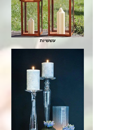
עששיות