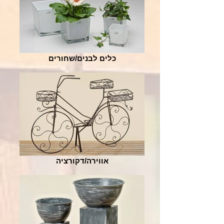
כלים לבנים/שחורים
אווירה/דקורציה