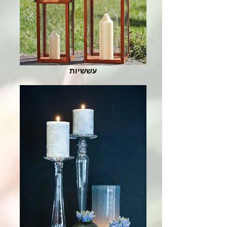
עששיות