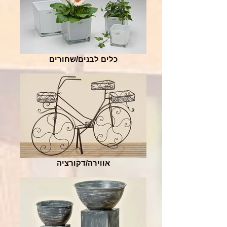
כלים לבנים/שחורים
אווירה/דקורציה