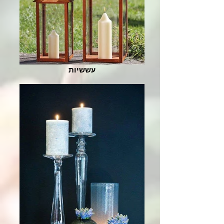
עששיות