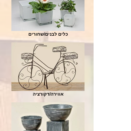
כלים לבנים/שחורים
אווירה/דקורציה