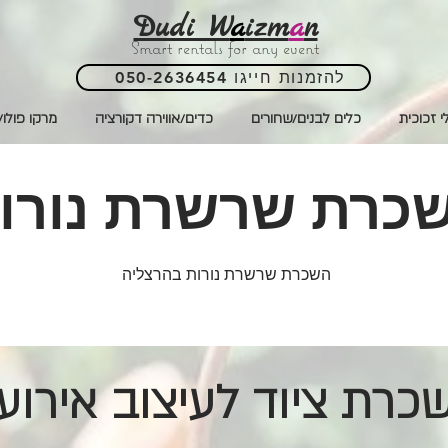
Dudi W
a
izm
a
n
Smart rentals for any event
050-2636454 להזמנות חייגו
י זכוכית
כלים לבנים/שחורים
כדים/אווירה דקורציה
מרקו פולו/
כרת שרשרת נורו
השכרת שרשרת נורות בהרצליה