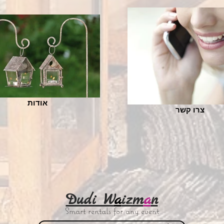
אודות
צרו קשר
Dudi W
a
izm
a
n
Smart rentals for any event