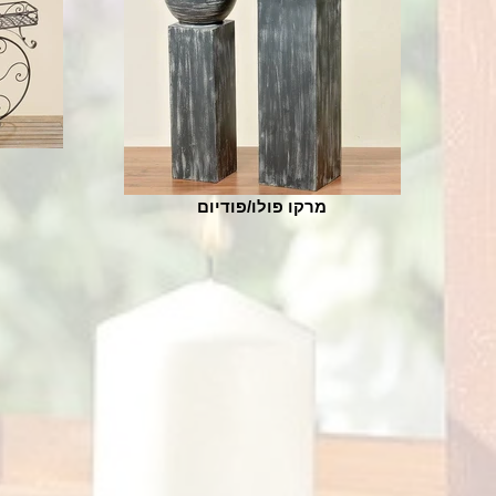
מרקו פולו/פודיום