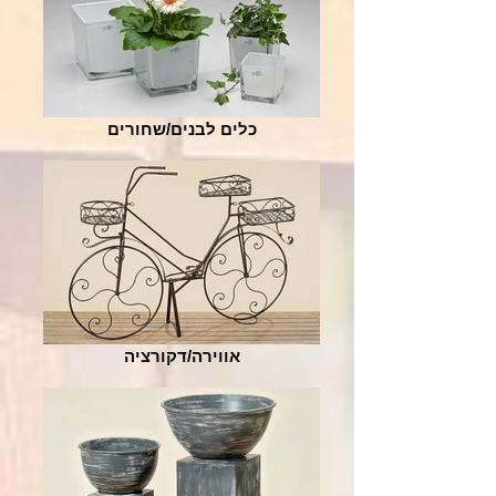
כלים לבנים/שחורים
אווירה/דקורציה