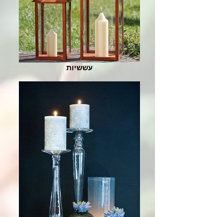
עששיות