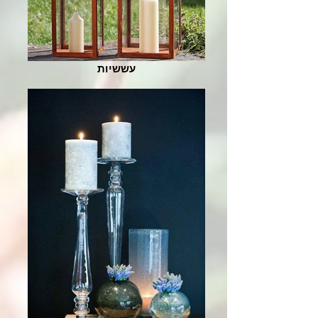
עששיות