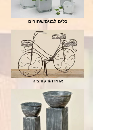
כלים לבנים/שחורים
אווירה/דקורציה