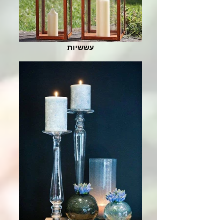
עששיות