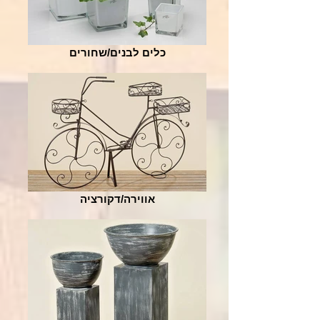
כלים לבנים/שחורים
אווירה/דקורציה