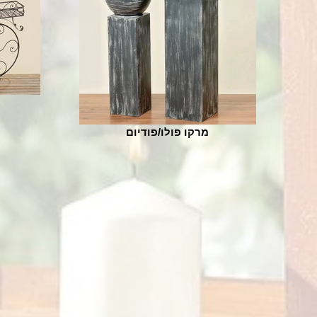
מרקו פולו/פודיום