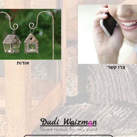
אודות
צרו קשר
Dudi W
a
izm
a
n
Smart rentals for any event