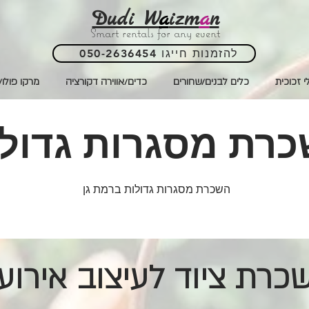
Dudi W
a
izm
a
n
Smart rentals for any event
050-2636454 להזמנות חייגו
י זכוכית
כלים לבנים/שחורים
כדים/אווירה דקורציה
מרקו פולו/
רת מסגרות גדול
השכרת מסגרות גדולות ברמת גן