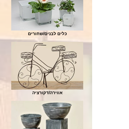
כלים לבנים/שחורים
אווירה/דקורציה