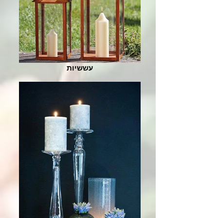
עששיות