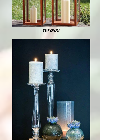
עששיות