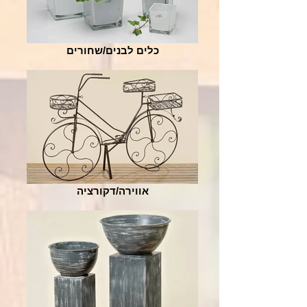
כלים לבנים/שחורים
אווירה/דקורציה