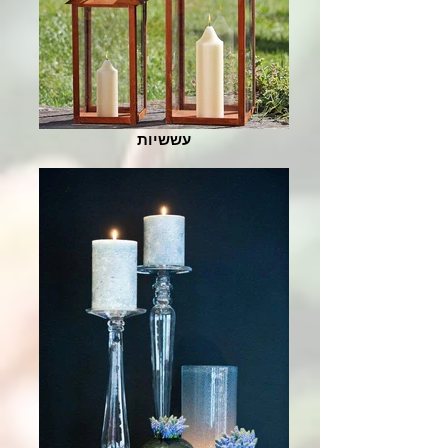
עששיות