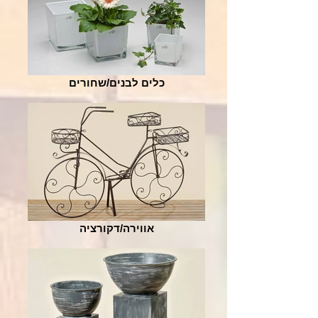
כלים לבנים/שחורים
אווירה/דקורציה