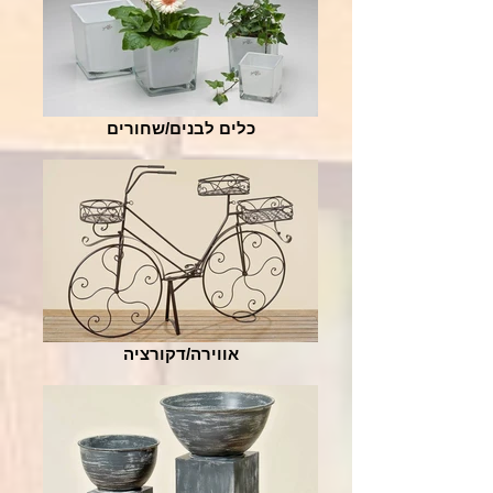
כלים לבנים/שחורים
אווירה/דקורציה