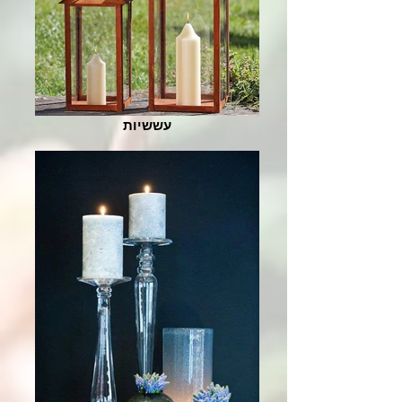
עששיות