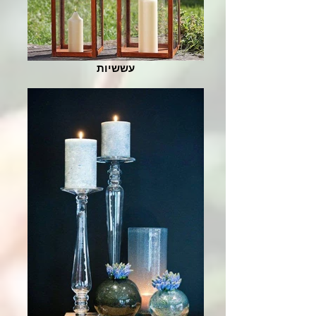
עששיות