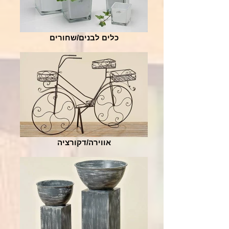
כלים לבנים/שחורים
אווירה/דקורציה