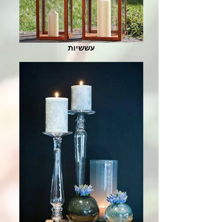
עששיות