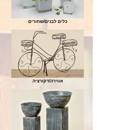
כלים לבנים/שחורים
אווירה/דקורציה