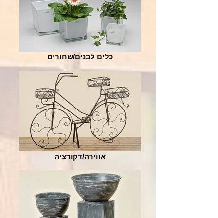
כלים לבנים/שחורים
אווירה/דקורציה