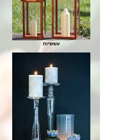
עששיות