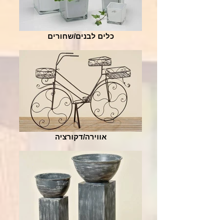
כלים לבנים/שחורים
אווירה/דקורציה