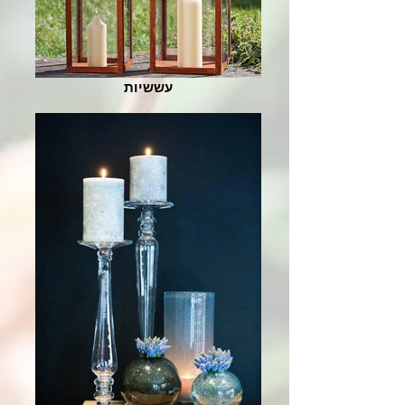
עששיות