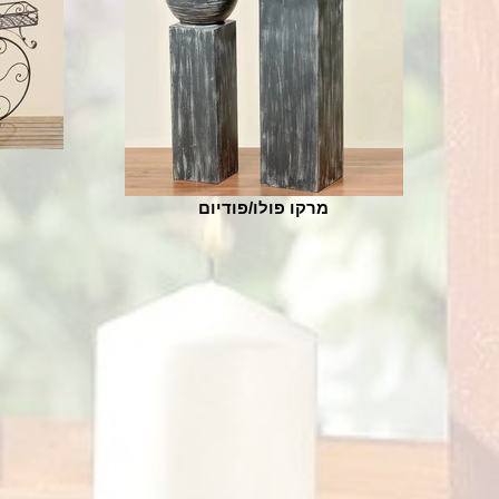
מרקו פולו/פודיום