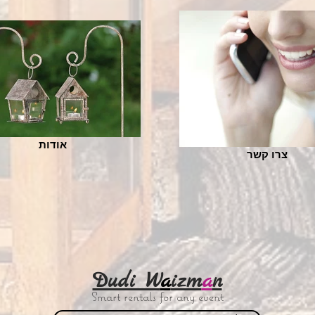
אודות
צרו קשר
Dudi W
a
izm
a
n
Smart rentals for any event