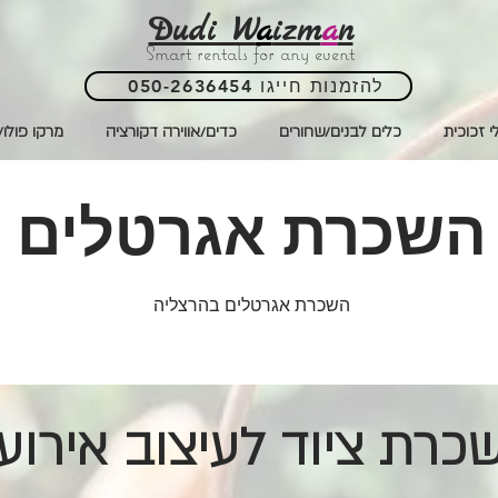
Dudi W
a
izm
a
n
Smart rentals for any event
050-2636454 להזמנות חייגו
י זכוכית
כלים לבנים/שחורים
כדים/אווירה דקורציה
מרקו פולו/
השכרת אגרטלים
השכרת אגרטלים בהרצליה